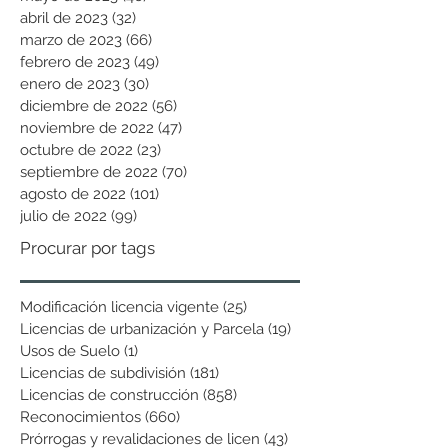
abril de 2023
(32)
32 entradas
marzo de 2023
(66)
66 entradas
febrero de 2023
(49)
49 entradas
enero de 2023
(30)
30 entradas
diciembre de 2022
(56)
56 entradas
noviembre de 2022
(47)
47 entradas
octubre de 2022
(23)
23 entradas
septiembre de 2022
(70)
70 entradas
agosto de 2022
(101)
101 entradas
julio de 2022
(99)
99 entradas
Procurar por tags
Modificación licencia vigente
(25)
25 entradas
Licencias de urbanización y Parcela
(19)
19 entradas
Usos de Suelo
(1)
1 entrada
Licencias de subdivisión
(181)
181 entradas
Licencias de construcción
(858)
858 entradas
Reconocimientos
(660)
660 entradas
Prórrogas y revalidaciones de licen
(43)
43 entradas