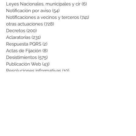
Leyes Nacionales, municipales y cir
(6)
6 entradas
Notificación por aviso
(54)
54 entradas
Notificaciones a vecinos y terceros
(741)
741 entradas
otras actuaciones
(728)
728 entradas
Decretos
(200)
200 entradas
Aclaratorias
(231)
231 entradas
Respuesta PQRS
(2)
2 entradas
Actas de Fijación
(8)
8 entradas
Desistimientos
(575)
575 entradas
Publicación Web
(43)
43 entradas
Resoluciones informativas
(10)
10 entradas
Formatos
(8)
8 entradas
Formularios
(3)
3 entradas
Normatividad COVID-19
(1)
1 entrada
Pago de Expensas
(5)
5 entradas
Leyes
(76)
76 entradas
Resoluciones Ministerio de Vivienda
(2)
2 entradas
Normas Supernotariado
(3)
3 entradas
Departamentales
(2)
2 entradas
Municipales
(2)
2 entradas