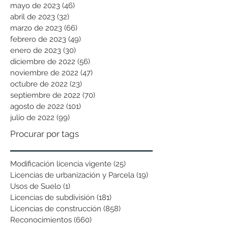
mayo de 2023
(46)
46 entradas
abril de 2023
(32)
32 entradas
marzo de 2023
(66)
66 entradas
febrero de 2023
(49)
49 entradas
enero de 2023
(30)
30 entradas
diciembre de 2022
(56)
56 entradas
noviembre de 2022
(47)
47 entradas
octubre de 2022
(23)
23 entradas
septiembre de 2022
(70)
70 entradas
agosto de 2022
(101)
101 entradas
julio de 2022
(99)
99 entradas
Procurar por tags
Modificación licencia vigente
(25)
25 entradas
Licencias de urbanización y Parcela
(19)
19 entradas
Usos de Suelo
(1)
1 entrada
Licencias de subdivisión
(181)
181 entradas
Licencias de construcción
(858)
858 entradas
Reconocimientos
(660)
660 entradas