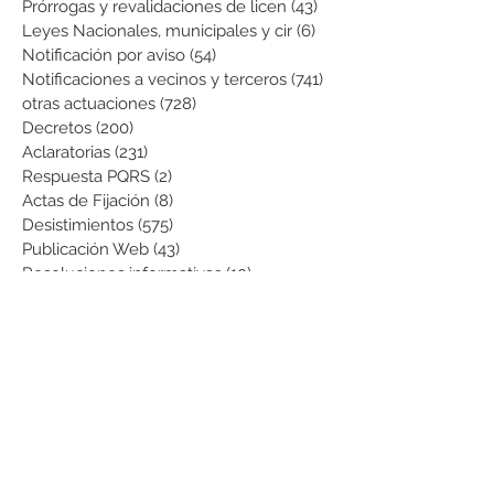
Prórrogas y revalidaciones de licen
(43)
43 entradas
Leyes Nacionales, municipales y cir
(6)
6 entradas
Notificación por aviso
(54)
54 entradas
Notificaciones a vecinos y terceros
(741)
741 entradas
otras actuaciones
(728)
728 entradas
Decretos
(200)
200 entradas
Aclaratorias
(231)
231 entradas
Respuesta PQRS
(2)
2 entradas
Actas de Fijación
(8)
8 entradas
Desistimientos
(575)
575 entradas
Publicación Web
(43)
43 entradas
Resoluciones informativas
(10)
10 entradas
Formatos
(8)
8 entradas
Formularios
(3)
3 entradas
Normatividad COVID-19
(1)
1 entrada
Pago de Expensas
(5)
5 entradas
Leyes
(76)
76 entradas
Resoluciones Ministerio de Vivienda
(2)
2 entradas
Normas Supernotariado
(3)
3 entradas
Departamentales
(2)
2 entradas
Municipales
(2)
2 entradas