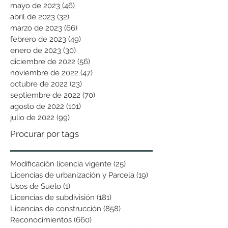
mayo de 2023
(46)
46 entradas
abril de 2023
(32)
32 entradas
marzo de 2023
(66)
66 entradas
febrero de 2023
(49)
49 entradas
enero de 2023
(30)
30 entradas
diciembre de 2022
(56)
56 entradas
noviembre de 2022
(47)
47 entradas
octubre de 2022
(23)
23 entradas
septiembre de 2022
(70)
70 entradas
agosto de 2022
(101)
101 entradas
julio de 2022
(99)
99 entradas
Procurar por tags
Modificación licencia vigente
(25)
25 entradas
Licencias de urbanización y Parcela
(19)
19 entradas
Usos de Suelo
(1)
1 entrada
Licencias de subdivisión
(181)
181 entradas
Licencias de construcción
(858)
858 entradas
Reconocimientos
(660)
660 entradas