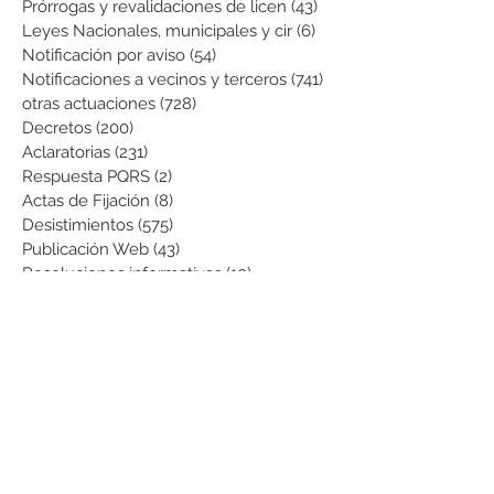
Prórrogas y revalidaciones de licen
(43)
43 entradas
Leyes Nacionales, municipales y cir
(6)
6 entradas
Notificación por aviso
(54)
54 entradas
Notificaciones a vecinos y terceros
(741)
741 entradas
otras actuaciones
(728)
728 entradas
Decretos
(200)
200 entradas
Aclaratorias
(231)
231 entradas
Respuesta PQRS
(2)
2 entradas
Actas de Fijación
(8)
8 entradas
Desistimientos
(575)
575 entradas
Publicación Web
(43)
43 entradas
Resoluciones informativas
(10)
10 entradas
Formatos
(8)
8 entradas
Formularios
(3)
3 entradas
Normatividad COVID-19
(1)
1 entrada
Pago de Expensas
(5)
5 entradas
Leyes
(76)
76 entradas
Resoluciones Ministerio de Vivienda
(2)
2 entradas
Normas Supernotariado
(3)
3 entradas
Departamentales
(2)
2 entradas
Municipales
(2)
2 entradas