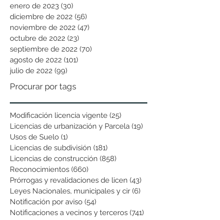
enero de 2023
(30)
30 entradas
diciembre de 2022
(56)
56 entradas
noviembre de 2022
(47)
47 entradas
octubre de 2022
(23)
23 entradas
septiembre de 2022
(70)
70 entradas
agosto de 2022
(101)
101 entradas
julio de 2022
(99)
99 entradas
Procurar por tags
Modificación licencia vigente
(25)
25 entradas
Licencias de urbanización y Parcela
(19)
19 entradas
Usos de Suelo
(1)
1 entrada
Licencias de subdivisión
(181)
181 entradas
Licencias de construcción
(858)
858 entradas
Reconocimientos
(660)
660 entradas
Prórrogas y revalidaciones de licen
(43)
43 entradas
Leyes Nacionales, municipales y cir
(6)
6 entradas
Notificación por aviso
(54)
54 entradas
Notificaciones a vecinos y terceros
(741)
741 entradas