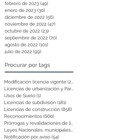
febrero de 2023
(49)
49 entradas
enero de 2023
(30)
30 entradas
diciembre de 2022
(56)
56 entradas
noviembre de 2022
(47)
47 entradas
octubre de 2022
(23)
23 entradas
septiembre de 2022
(70)
70 entradas
agosto de 2022
(101)
101 entradas
julio de 2022
(99)
99 entradas
Procurar por tags
Modificación licencia vigente
(25)
25 entradas
Licencias de urbanización y Parcela
(19)
19 entradas
Usos de Suelo
(1)
1 entrada
Licencias de subdivisión
(181)
181 entradas
Licencias de construcción
(858)
858 entradas
Reconocimientos
(660)
660 entradas
Prórrogas y revalidaciones de licen
(43)
43 entradas
Leyes Nacionales, municipales y cir
(6)
6 entradas
Notificación por aviso
(54)
54 entradas