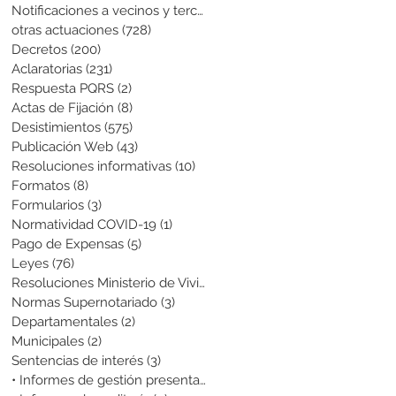
Notificaciones a vecinos y terceros
(741)
741 entradas
otras actuaciones
(728)
728 entradas
Decretos
(200)
200 entradas
Aclaratorias
(231)
231 entradas
Respuesta PQRS
(2)
2 entradas
Actas de Fijación
(8)
8 entradas
Desistimientos
(575)
575 entradas
Publicación Web
(43)
43 entradas
Resoluciones informativas
(10)
10 entradas
Formatos
(8)
8 entradas
Formularios
(3)
3 entradas
Normatividad COVID-19
(1)
1 entrada
Pago de Expensas
(5)
5 entradas
Leyes
(76)
76 entradas
Resoluciones Ministerio de Vivienda
(2)
2 entradas
Normas Supernotariado
(3)
3 entradas
Departamentales
(2)
2 entradas
Municipales
(2)
2 entradas
Sentencias de interés
(3)
3 entradas
• Informes de gestión presentados
(0)
0 entradas