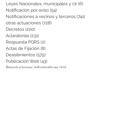
Leyes Nacionales, municipales y cir
(6)
6 entradas
Notificación por aviso
(54)
54 entradas
Notificaciones a vecinos y terceros
(741)
741 entradas
otras actuaciones
(728)
728 entradas
Decretos
(200)
200 entradas
Aclaratorias
(231)
231 entradas
Respuesta PQRS
(2)
2 entradas
Actas de Fijación
(8)
8 entradas
Desistimientos
(575)
575 entradas
Publicación Web
(43)
43 entradas
Resoluciones informativas
(10)
10 entradas
Formatos
(8)
8 entradas
Formularios
(3)
3 entradas
Normatividad COVID-19
(1)
1 entrada
Pago de Expensas
(5)
5 entradas
Leyes
(76)
76 entradas
Resoluciones Ministerio de Vivienda
(2)
2 entradas
Normas Supernotariado
(3)
3 entradas
Departamentales
(2)
2 entradas
Municipales
(2)
2 entradas