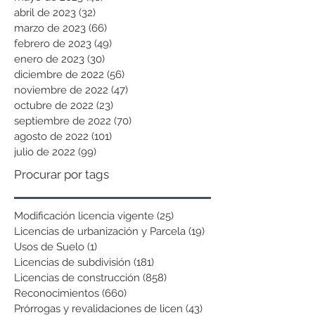
abril de 2023
(32)
32 entradas
marzo de 2023
(66)
66 entradas
febrero de 2023
(49)
49 entradas
enero de 2023
(30)
30 entradas
diciembre de 2022
(56)
56 entradas
noviembre de 2022
(47)
47 entradas
octubre de 2022
(23)
23 entradas
septiembre de 2022
(70)
70 entradas
agosto de 2022
(101)
101 entradas
julio de 2022
(99)
99 entradas
Procurar por tags
Modificación licencia vigente
(25)
25 entradas
Licencias de urbanización y Parcela
(19)
19 entradas
Usos de Suelo
(1)
1 entrada
Licencias de subdivisión
(181)
181 entradas
Licencias de construcción
(858)
858 entradas
Reconocimientos
(660)
660 entradas
Prórrogas y revalidaciones de licen
(43)
43 entradas