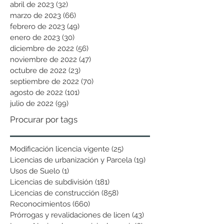
abril de 2023
(32)
32 entradas
marzo de 2023
(66)
66 entradas
febrero de 2023
(49)
49 entradas
enero de 2023
(30)
30 entradas
diciembre de 2022
(56)
56 entradas
noviembre de 2022
(47)
47 entradas
octubre de 2022
(23)
23 entradas
septiembre de 2022
(70)
70 entradas
agosto de 2022
(101)
101 entradas
julio de 2022
(99)
99 entradas
Procurar por tags
Modificación licencia vigente
(25)
25 entradas
Licencias de urbanización y Parcela
(19)
19 entradas
Usos de Suelo
(1)
1 entrada
Licencias de subdivisión
(181)
181 entradas
Licencias de construcción
(858)
858 entradas
Reconocimientos
(660)
660 entradas
Prórrogas y revalidaciones de licen
(43)
43 entradas