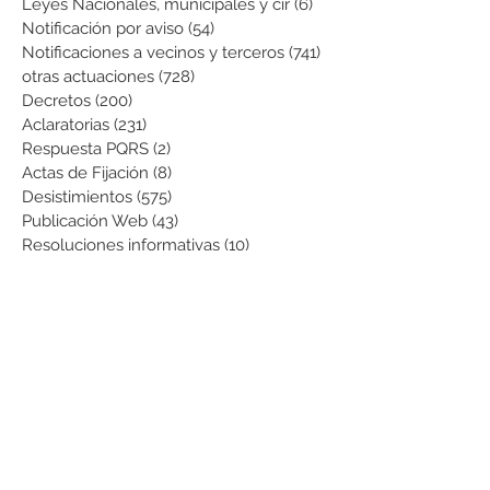
Leyes Nacionales, municipales y cir
(6)
6 entradas
Notificación por aviso
(54)
54 entradas
Notificaciones a vecinos y terceros
(741)
741 entradas
otras actuaciones
(728)
728 entradas
Decretos
(200)
200 entradas
Aclaratorias
(231)
231 entradas
Respuesta PQRS
(2)
2 entradas
Actas de Fijación
(8)
8 entradas
Desistimientos
(575)
575 entradas
Publicación Web
(43)
43 entradas
Resoluciones informativas
(10)
10 entradas
Formatos
(8)
8 entradas
Formularios
(3)
3 entradas
Normatividad COVID-19
(1)
1 entrada
Pago de Expensas
(5)
5 entradas
Leyes
(76)
76 entradas
Resoluciones Ministerio de Vivienda
(2)
2 entradas
Normas Supernotariado
(3)
3 entradas
Departamentales
(2)
2 entradas
Municipales
(2)
2 entradas
Sentencias de interés
(3)
3 entradas