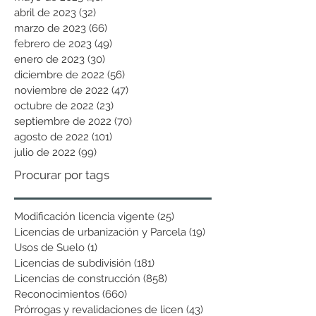
abril de 2023
(32)
32 entradas
marzo de 2023
(66)
66 entradas
febrero de 2023
(49)
49 entradas
enero de 2023
(30)
30 entradas
diciembre de 2022
(56)
56 entradas
noviembre de 2022
(47)
47 entradas
octubre de 2022
(23)
23 entradas
septiembre de 2022
(70)
70 entradas
agosto de 2022
(101)
101 entradas
julio de 2022
(99)
99 entradas
Procurar por tags
Modificación licencia vigente
(25)
25 entradas
Licencias de urbanización y Parcela
(19)
19 entradas
Usos de Suelo
(1)
1 entrada
Licencias de subdivisión
(181)
181 entradas
Licencias de construcción
(858)
858 entradas
Reconocimientos
(660)
660 entradas
Prórrogas y revalidaciones de licen
(43)
43 entradas