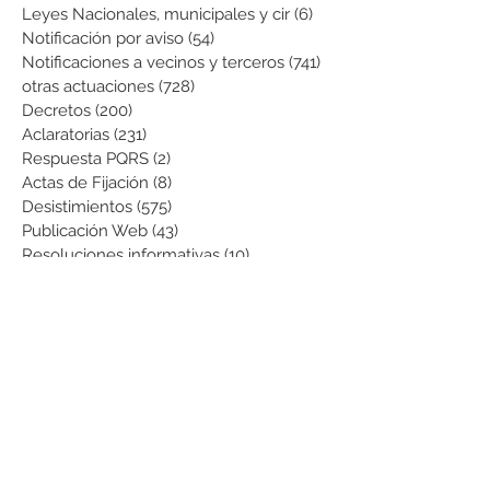
Leyes Nacionales, municipales y cir
(6)
6 entradas
Notificación por aviso
(54)
54 entradas
Notificaciones a vecinos y terceros
(741)
741 entradas
otras actuaciones
(728)
728 entradas
Decretos
(200)
200 entradas
Aclaratorias
(231)
231 entradas
Respuesta PQRS
(2)
2 entradas
Actas de Fijación
(8)
8 entradas
Desistimientos
(575)
575 entradas
Publicación Web
(43)
43 entradas
Resoluciones informativas
(10)
10 entradas
Formatos
(8)
8 entradas
Formularios
(3)
3 entradas
Normatividad COVID-19
(1)
1 entrada
Pago de Expensas
(5)
5 entradas
Leyes
(76)
76 entradas
Resoluciones Ministerio de Vivienda
(2)
2 entradas
Normas Supernotariado
(3)
3 entradas
Departamentales
(2)
2 entradas
Municipales
(2)
2 entradas