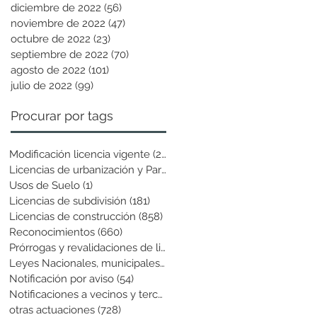
diciembre de 2022
(56)
56 entradas
noviembre de 2022
(47)
47 entradas
octubre de 2022
(23)
23 entradas
septiembre de 2022
(70)
70 entradas
agosto de 2022
(101)
101 entradas
julio de 2022
(99)
99 entradas
Procurar por tags
Modificación licencia vigente
(25)
25 entradas
Licencias de urbanización y Parcela
(19)
19 entradas
Usos de Suelo
(1)
1 entrada
Licencias de subdivisión
(181)
181 entradas
Licencias de construcción
(858)
858 entradas
Reconocimientos
(660)
660 entradas
Prórrogas y revalidaciones de licen
(43)
43 entradas
Leyes Nacionales, municipales y cir
(6)
6 entradas
Notificación por aviso
(54)
54 entradas
Notificaciones a vecinos y terceros
(741)
741 entradas
otras actuaciones
(728)
728 entradas