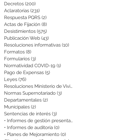
Decretos
(200)
200 entradas
Aclaratorias
(231)
231 entradas
Respuesta PQRS
(2)
2 entradas
Actas de Fijación
(8)
8 entradas
Desistimientos
(575)
575 entradas
Publicación Web
(43)
43 entradas
Resoluciones informativas
(10)
10 entradas
Formatos
(8)
8 entradas
Formularios
(3)
3 entradas
Normatividad COVID-19
(1)
1 entrada
Pago de Expensas
(5)
5 entradas
Leyes
(76)
76 entradas
Resoluciones Ministerio de Vivienda
(2)
2 entradas
Normas Supernotariado
(3)
3 entradas
Departamentales
(2)
2 entradas
Municipales
(2)
2 entradas
Sentencias de interés
(3)
3 entradas
• Informes de gestión presentados
(0)
0 entradas
• Informes de auditoría
(0)
0 entradas
• Planes de Mejoramiento
(0)
0 entradas