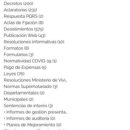
Decretos
(200)
200 entradas
Aclaratorias
(231)
231 entradas
Respuesta PQRS
(2)
2 entradas
Actas de Fijación
(8)
8 entradas
Desistimientos
(575)
575 entradas
Publicación Web
(43)
43 entradas
Resoluciones informativas
(10)
10 entradas
Formatos
(8)
8 entradas
Formularios
(3)
3 entradas
Normatividad COVID-19
(1)
1 entrada
Pago de Expensas
(5)
5 entradas
Leyes
(76)
76 entradas
Resoluciones Ministerio de Vivienda
(2)
2 entradas
Normas Supernotariado
(3)
3 entradas
Departamentales
(2)
2 entradas
Municipales
(2)
2 entradas
Sentencias de interés
(3)
3 entradas
• Informes de gestión presentados
(0)
0 entradas
• Informes de auditoría
(0)
0 entradas
• Planes de Mejoramiento
(0)
0 entradas