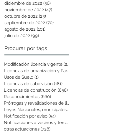
diciembre de 2022
(56)
56 entradas
noviembre de 2022
(47)
47 entradas
octubre de 2022
(23)
23 entradas
septiembre de 2022
(70)
70 entradas
agosto de 2022
(101)
101 entradas
julio de 2022
(99)
99 entradas
Procurar por tags
Modificación licencia vigente
(25)
25 entradas
Licencias de urbanización y Parcela
(19)
19 entradas
Usos de Suelo
(1)
1 entrada
Licencias de subdivisión
(181)
181 entradas
Licencias de construcción
(858)
858 entradas
Reconocimientos
(660)
660 entradas
Prórrogas y revalidaciones de licen
(43)
43 entradas
Leyes Nacionales, municipales y cir
(6)
6 entradas
Notificación por aviso
(54)
54 entradas
Notificaciones a vecinos y terceros
(741)
741 entradas
otras actuaciones
(728)
728 entradas