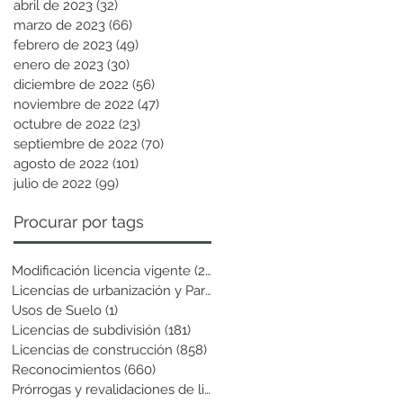
abril de 2023
(32)
32 entradas
marzo de 2023
(66)
66 entradas
febrero de 2023
(49)
49 entradas
enero de 2023
(30)
30 entradas
diciembre de 2022
(56)
56 entradas
noviembre de 2022
(47)
47 entradas
octubre de 2022
(23)
23 entradas
septiembre de 2022
(70)
70 entradas
agosto de 2022
(101)
101 entradas
julio de 2022
(99)
99 entradas
Procurar por tags
Modificación licencia vigente
(25)
25 entradas
Licencias de urbanización y Parcela
(19)
19 entradas
Usos de Suelo
(1)
1 entrada
Licencias de subdivisión
(181)
181 entradas
Licencias de construcción
(858)
858 entradas
Reconocimientos
(660)
660 entradas
Prórrogas y revalidaciones de licen
(43)
43 entradas