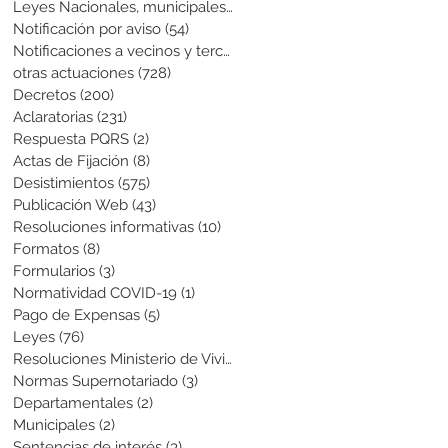
Leyes Nacionales, municipales y cir
(6)
6 entradas
Notificación por aviso
(54)
54 entradas
Notificaciones a vecinos y terceros
(741)
741 entradas
otras actuaciones
(728)
728 entradas
Decretos
(200)
200 entradas
Aclaratorias
(231)
231 entradas
Respuesta PQRS
(2)
2 entradas
Actas de Fijación
(8)
8 entradas
Desistimientos
(575)
575 entradas
Publicación Web
(43)
43 entradas
Resoluciones informativas
(10)
10 entradas
Formatos
(8)
8 entradas
Formularios
(3)
3 entradas
Normatividad COVID-19
(1)
1 entrada
Pago de Expensas
(5)
5 entradas
Leyes
(76)
76 entradas
Resoluciones Ministerio de Vivienda
(2)
2 entradas
Normas Supernotariado
(3)
3 entradas
Departamentales
(2)
2 entradas
Municipales
(2)
2 entradas
Sentencias de interés
(3)
3 entradas