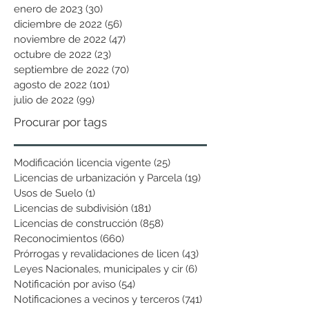
enero de 2023
(30)
30 entradas
diciembre de 2022
(56)
56 entradas
noviembre de 2022
(47)
47 entradas
octubre de 2022
(23)
23 entradas
septiembre de 2022
(70)
70 entradas
agosto de 2022
(101)
101 entradas
julio de 2022
(99)
99 entradas
Procurar por tags
Modificación licencia vigente
(25)
25 entradas
Licencias de urbanización y Parcela
(19)
19 entradas
Usos de Suelo
(1)
1 entrada
Licencias de subdivisión
(181)
181 entradas
Licencias de construcción
(858)
858 entradas
Reconocimientos
(660)
660 entradas
Prórrogas y revalidaciones de licen
(43)
43 entradas
Leyes Nacionales, municipales y cir
(6)
6 entradas
Notificación por aviso
(54)
54 entradas
Notificaciones a vecinos y terceros
(741)
741 entradas