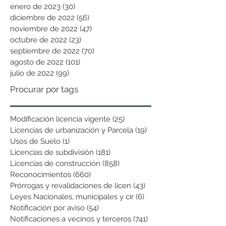
enero de 2023
(30)
30 entradas
diciembre de 2022
(56)
56 entradas
noviembre de 2022
(47)
47 entradas
octubre de 2022
(23)
23 entradas
septiembre de 2022
(70)
70 entradas
agosto de 2022
(101)
101 entradas
julio de 2022
(99)
99 entradas
Procurar por tags
Modificación licencia vigente
(25)
25 entradas
Licencias de urbanización y Parcela
(19)
19 entradas
Usos de Suelo
(1)
1 entrada
Licencias de subdivisión
(181)
181 entradas
Licencias de construcción
(858)
858 entradas
Reconocimientos
(660)
660 entradas
Prórrogas y revalidaciones de licen
(43)
43 entradas
Leyes Nacionales, municipales y cir
(6)
6 entradas
Notificación por aviso
(54)
54 entradas
Notificaciones a vecinos y terceros
(741)
741 entradas