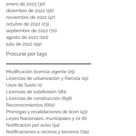
enero de 2023
(30)
30 entradas
diciembre de 2022
(56)
56 entradas
noviembre de 2022
(47)
47 entradas
octubre de 2022
(23)
23 entradas
septiembre de 2022
(70)
70 entradas
agosto de 2022
(101)
101 entradas
julio de 2022
(99)
99 entradas
Procurar por tags
Modificación licencia vigente
(25)
25 entradas
Licencias de urbanización y Parcela
(19)
19 entradas
Usos de Suelo
(1)
1 entrada
Licencias de subdivisión
(181)
181 entradas
Licencias de construcción
(858)
858 entradas
Reconocimientos
(660)
660 entradas
Prórrogas y revalidaciones de licen
(43)
43 entradas
Leyes Nacionales, municipales y cir
(6)
6 entradas
Notificación por aviso
(54)
54 entradas
Notificaciones a vecinos y terceros
(741)
741 entradas