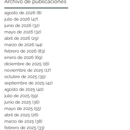
Archivo de publicaciones
agosto de 2026
(8)
8 entradas
julio de 2026
(47)
47 entradas
junio de 2026
(32)
32 entradas
mayo de 2026
(32)
32 entradas
abril de 2026
(29)
29 entradas
marzo de 2026
(44)
44 entradas
febrero de 2026
(83)
83 entradas
enero de 2026
(69)
69 entradas
diciembre de 2025
(16)
16 entradas
noviembre de 2025
(17)
17 entradas
octubre de 2025
(39)
39 entradas
septiembre de 2025
(42)
42 entradas
agosto de 2025
(40)
40 entradas
julio de 2025
(59)
59 entradas
junio de 2025
(36)
36 entradas
mayo de 2025
(55)
55 entradas
abril de 2025
(26)
26 entradas
marzo de 2025
(38)
38 entradas
febrero de 2025
(33)
33 entradas