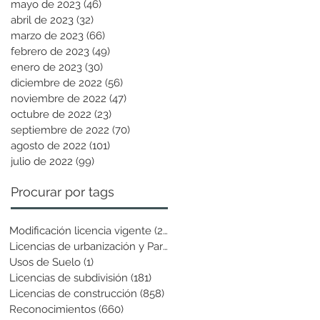
mayo de 2023
(46)
46 entradas
abril de 2023
(32)
32 entradas
marzo de 2023
(66)
66 entradas
febrero de 2023
(49)
49 entradas
enero de 2023
(30)
30 entradas
diciembre de 2022
(56)
56 entradas
noviembre de 2022
(47)
47 entradas
octubre de 2022
(23)
23 entradas
septiembre de 2022
(70)
70 entradas
agosto de 2022
(101)
101 entradas
julio de 2022
(99)
99 entradas
Procurar por tags
Modificación licencia vigente
(25)
25 entradas
Licencias de urbanización y Parcela
(19)
19 entradas
Usos de Suelo
(1)
1 entrada
Licencias de subdivisión
(181)
181 entradas
Licencias de construcción
(858)
858 entradas
Reconocimientos
(660)
660 entradas