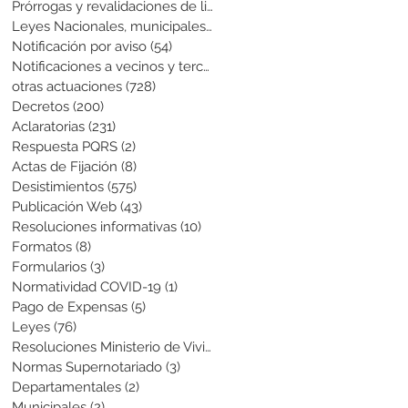
Prórrogas y revalidaciones de licen
(43)
43 entradas
Leyes Nacionales, municipales y cir
(6)
6 entradas
Notificación por aviso
(54)
54 entradas
Notificaciones a vecinos y terceros
(741)
741 entradas
otras actuaciones
(728)
728 entradas
Decretos
(200)
200 entradas
Aclaratorias
(231)
231 entradas
Respuesta PQRS
(2)
2 entradas
Actas de Fijación
(8)
8 entradas
Desistimientos
(575)
575 entradas
Publicación Web
(43)
43 entradas
Resoluciones informativas
(10)
10 entradas
Formatos
(8)
8 entradas
Formularios
(3)
3 entradas
Normatividad COVID-19
(1)
1 entrada
Pago de Expensas
(5)
5 entradas
Leyes
(76)
76 entradas
Resoluciones Ministerio de Vivienda
(2)
2 entradas
Normas Supernotariado
(3)
3 entradas
Departamentales
(2)
2 entradas
Municipales
(2)
2 entradas