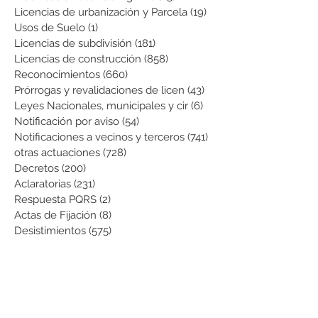
Licencias de urbanización y Parcela
(19)
19 entradas
Usos de Suelo
(1)
1 entrada
Licencias de subdivisión
(181)
181 entradas
Licencias de construcción
(858)
858 entradas
Reconocimientos
(660)
660 entradas
Prórrogas y revalidaciones de licen
(43)
43 entradas
Leyes Nacionales, municipales y cir
(6)
6 entradas
Notificación por aviso
(54)
54 entradas
Notificaciones a vecinos y terceros
(741)
741 entradas
otras actuaciones
(728)
728 entradas
Decretos
(200)
200 entradas
Aclaratorias
(231)
231 entradas
Respuesta PQRS
(2)
2 entradas
Actas de Fijación
(8)
8 entradas
Desistimientos
(575)
575 entradas
Publicación Web
(43)
43 entradas
Resoluciones informativas
(10)
10 entradas
Formatos
(8)
8 entradas
Formularios
(3)
3 entradas
Normatividad COVID-19
(1)
1 entrada