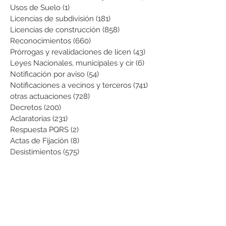
Usos de Suelo
(1)
1 entrada
Licencias de subdivisión
(181)
181 entradas
Licencias de construcción
(858)
858 entradas
Reconocimientos
(660)
660 entradas
Prórrogas y revalidaciones de licen
(43)
43 entradas
Leyes Nacionales, municipales y cir
(6)
6 entradas
Notificación por aviso
(54)
54 entradas
Notificaciones a vecinos y terceros
(741)
741 entradas
otras actuaciones
(728)
728 entradas
Decretos
(200)
200 entradas
Aclaratorias
(231)
231 entradas
Respuesta PQRS
(2)
2 entradas
Actas de Fijación
(8)
8 entradas
Desistimientos
(575)
575 entradas
Publicación Web
(43)
43 entradas
Resoluciones informativas
(10)
10 entradas
Formatos
(8)
8 entradas
Formularios
(3)
3 entradas
Normatividad COVID-19
(1)
1 entrada
Pago de Expensas
(5)
5 entradas