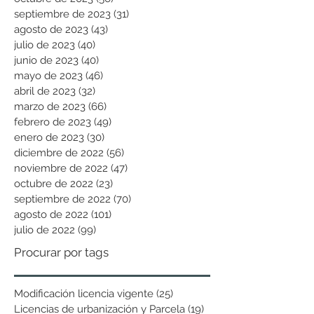
septiembre de 2023
(31)
31 entradas
agosto de 2023
(43)
43 entradas
julio de 2023
(40)
40 entradas
junio de 2023
(40)
40 entradas
mayo de 2023
(46)
46 entradas
abril de 2023
(32)
32 entradas
marzo de 2023
(66)
66 entradas
febrero de 2023
(49)
49 entradas
enero de 2023
(30)
30 entradas
diciembre de 2022
(56)
56 entradas
noviembre de 2022
(47)
47 entradas
octubre de 2022
(23)
23 entradas
septiembre de 2022
(70)
70 entradas
agosto de 2022
(101)
101 entradas
julio de 2022
(99)
99 entradas
Procurar por tags
Modificación licencia vigente
(25)
25 entradas
Licencias de urbanización y Parcela
(19)
19 entradas