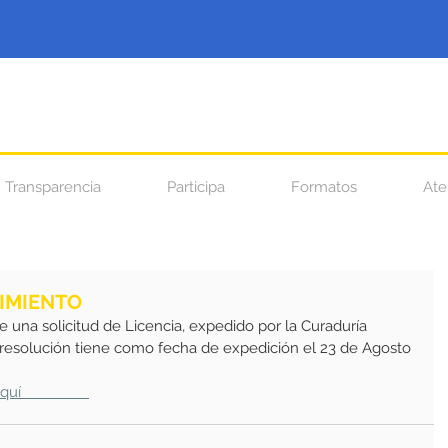
Transparencia
Participa
Formatos
Ate
TIMIENTO
e una solicitud de Licencia, expedido por la Curaduría 
resolución tiene como fecha de expedición el 23 de Agosto 
quí                 