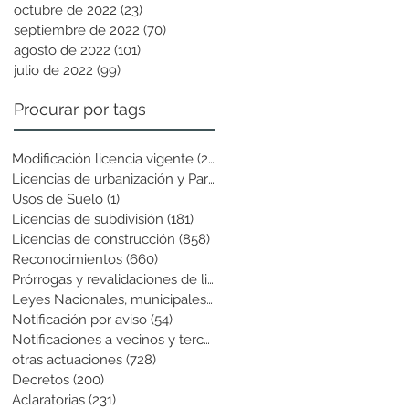
octubre de 2022
(23)
23 entradas
septiembre de 2022
(70)
70 entradas
agosto de 2022
(101)
101 entradas
julio de 2022
(99)
99 entradas
Procurar por tags
Modificación licencia vigente
(25)
25 entradas
Licencias de urbanización y Parcela
(19)
19 entradas
Usos de Suelo
(1)
1 entrada
Licencias de subdivisión
(181)
181 entradas
Licencias de construcción
(858)
858 entradas
Reconocimientos
(660)
660 entradas
Prórrogas y revalidaciones de licen
(43)
43 entradas
Leyes Nacionales, municipales y cir
(6)
6 entradas
Notificación por aviso
(54)
54 entradas
Notificaciones a vecinos y terceros
(741)
741 entradas
otras actuaciones
(728)
728 entradas
Decretos
(200)
200 entradas
Aclaratorias
(231)
231 entradas