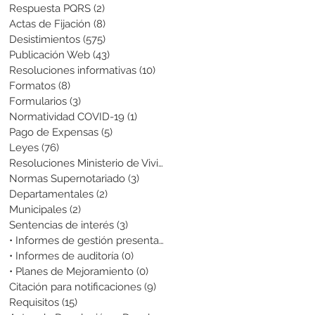
Respuesta PQRS
(2)
2 entradas
Actas de Fijación
(8)
8 entradas
Desistimientos
(575)
575 entradas
Publicación Web
(43)
43 entradas
Resoluciones informativas
(10)
10 entradas
Formatos
(8)
8 entradas
Formularios
(3)
3 entradas
Normatividad COVID-19
(1)
1 entrada
Pago de Expensas
(5)
5 entradas
Leyes
(76)
76 entradas
Resoluciones Ministerio de Vivienda
(2)
2 entradas
Normas Supernotariado
(3)
3 entradas
Departamentales
(2)
2 entradas
Municipales
(2)
2 entradas
Sentencias de interés
(3)
3 entradas
• Informes de gestión presentados
(0)
0 entradas
• Informes de auditoría
(0)
0 entradas
• Planes de Mejoramiento
(0)
0 entradas
Citación para notificaciones
(9)
9 entradas
Requisitos
(15)
15 entradas