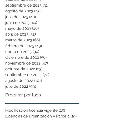
septiembre de 2023
(31)
31 entradas
agosto de 2023
(43)
43 entradas
julio de 2023
(40)
40 entradas
junio de 2023
(40)
40 entradas
mayo de 2023
(46)
46 entradas
abril de 2023
(32)
32 entradas
marzo de 2023
(66)
66 entradas
febrero de 2023
(49)
49 entradas
enero de 2023
(30)
30 entradas
diciembre de 2022
(56)
56 entradas
noviembre de 2022
(47)
47 entradas
octubre de 2022
(23)
23 entradas
septiembre de 2022
(70)
70 entradas
agosto de 2022
(101)
101 entradas
julio de 2022
(99)
99 entradas
Procurar por tags
Modificación licencia vigente
(25)
25 entradas
Licencias de urbanización y Parcela
(19)
19 entradas