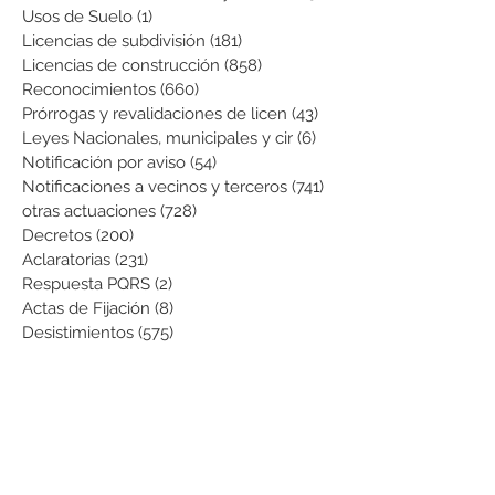
Usos de Suelo
(1)
1 entrada
Licencias de subdivisión
(181)
181 entradas
Licencias de construcción
(858)
858 entradas
Reconocimientos
(660)
660 entradas
Prórrogas y revalidaciones de licen
(43)
43 entradas
Leyes Nacionales, municipales y cir
(6)
6 entradas
Notificación por aviso
(54)
54 entradas
Notificaciones a vecinos y terceros
(741)
741 entradas
otras actuaciones
(728)
728 entradas
Decretos
(200)
200 entradas
Aclaratorias
(231)
231 entradas
Respuesta PQRS
(2)
2 entradas
Actas de Fijación
(8)
8 entradas
Desistimientos
(575)
575 entradas
Publicación Web
(43)
43 entradas
Resoluciones informativas
(10)
10 entradas
Formatos
(8)
8 entradas
Formularios
(3)
3 entradas
Normatividad COVID-19
(1)
1 entrada
Pago de Expensas
(5)
5 entradas