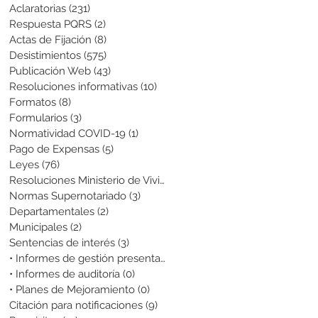
Aclaratorias
(231)
231 entradas
Respuesta PQRS
(2)
2 entradas
Actas de Fijación
(8)
8 entradas
Desistimientos
(575)
575 entradas
Publicación Web
(43)
43 entradas
Resoluciones informativas
(10)
10 entradas
Formatos
(8)
8 entradas
Formularios
(3)
3 entradas
Normatividad COVID-19
(1)
1 entrada
Pago de Expensas
(5)
5 entradas
Leyes
(76)
76 entradas
Resoluciones Ministerio de Vivienda
(2)
2 entradas
Normas Supernotariado
(3)
3 entradas
Departamentales
(2)
2 entradas
Municipales
(2)
2 entradas
Sentencias de interés
(3)
3 entradas
• Informes de gestión presentados
(0)
0 entradas
• Informes de auditoría
(0)
0 entradas
• Planes de Mejoramiento
(0)
0 entradas
Citación para notificaciones
(9)
9 entradas