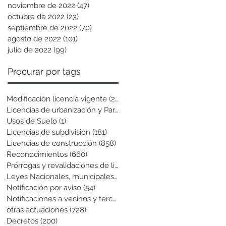
noviembre de 2022
(47)
47 entradas
octubre de 2022
(23)
23 entradas
septiembre de 2022
(70)
70 entradas
agosto de 2022
(101)
101 entradas
julio de 2022
(99)
99 entradas
Procurar por tags
Modificación licencia vigente
(25)
25 entradas
Licencias de urbanización y Parcela
(19)
19 entradas
Usos de Suelo
(1)
1 entrada
Licencias de subdivisión
(181)
181 entradas
Licencias de construcción
(858)
858 entradas
Reconocimientos
(660)
660 entradas
Prórrogas y revalidaciones de licen
(43)
43 entradas
Leyes Nacionales, municipales y cir
(6)
6 entradas
Notificación por aviso
(54)
54 entradas
Notificaciones a vecinos y terceros
(741)
741 entradas
otras actuaciones
(728)
728 entradas
Decretos
(200)
200 entradas