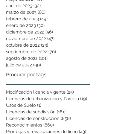
abril de 2023
(32)
32 entradas
marzo de 2023
(66)
66 entradas
febrero de 2023
(49)
49 entradas
enero de 2023
(30)
30 entradas
diciembre de 2022
(56)
56 entradas
noviembre de 2022
(47)
47 entradas
octubre de 2022
(23)
23 entradas
septiembre de 2022
(70)
70 entradas
agosto de 2022
(101)
101 entradas
julio de 2022
(99)
99 entradas
Procurar por tags
Modificación licencia vigente
(25)
25 entradas
Licencias de urbanización y Parcela
(19)
19 entradas
Usos de Suelo
(1)
1 entrada
Licencias de subdivisión
(181)
181 entradas
Licencias de construcción
(858)
858 entradas
Reconocimientos
(660)
660 entradas
Prórrogas y revalidaciones de licen
(43)
43 entradas