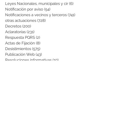
Leyes Nacionales, municipales y cir
(6)
6 entradas
Notificación por aviso
(54)
54 entradas
Notificaciones a vecinos y terceros
(741)
741 entradas
otras actuaciones
(728)
728 entradas
Decretos
(200)
200 entradas
Aclaratorias
(231)
231 entradas
Respuesta PQRS
(2)
2 entradas
Actas de Fijación
(8)
8 entradas
Desistimientos
(575)
575 entradas
Publicación Web
(43)
43 entradas
Resoluciones informativas
(10)
10 entradas
Formatos
(8)
8 entradas
Formularios
(3)
3 entradas
Normatividad COVID-19
(1)
1 entrada
Pago de Expensas
(5)
5 entradas
Leyes
(76)
76 entradas
Resoluciones Ministerio de Vivienda
(2)
2 entradas
Normas Supernotariado
(3)
3 entradas
Departamentales
(2)
2 entradas
Municipales
(2)
2 entradas