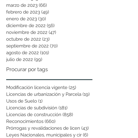
marzo de 2023
(66)
66 entradas
febrero de 2023
(49)
49 entradas
enero de 2023
(30)
30 entradas
diciembre de 2022
(56)
56 entradas
noviembre de 2022
(47)
47 entradas
octubre de 2022
(23)
23 entradas
septiembre de 2022
(70)
70 entradas
agosto de 2022
(101)
101 entradas
julio de 2022
(99)
99 entradas
Procurar por tags
Modificación licencia vigente
(25)
25 entradas
Licencias de urbanización y Parcela
(19)
19 entradas
Usos de Suelo
(1)
1 entrada
Licencias de subdivisión
(181)
181 entradas
Licencias de construcción
(858)
858 entradas
Reconocimientos
(660)
660 entradas
Prórrogas y revalidaciones de licen
(43)
43 entradas
Leyes Nacionales, municipales y cir
(6)
6 entradas