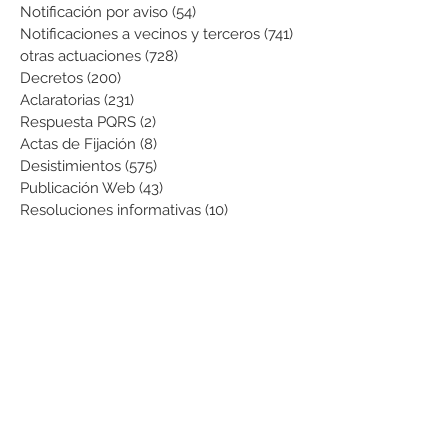
Notificación por aviso
(54)
54 entradas
Notificaciones a vecinos y terceros
(741)
741 entradas
otras actuaciones
(728)
728 entradas
Decretos
(200)
200 entradas
Aclaratorias
(231)
231 entradas
Respuesta PQRS
(2)
2 entradas
Actas de Fijación
(8)
8 entradas
Desistimientos
(575)
575 entradas
Publicación Web
(43)
43 entradas
Resoluciones informativas
(10)
10 entradas
Formatos
(8)
8 entradas
Formularios
(3)
3 entradas
Normatividad COVID-19
(1)
1 entrada
Pago de Expensas
(5)
5 entradas
Leyes
(76)
76 entradas
Resoluciones Ministerio de Vivienda
(2)
2 entradas
Normas Supernotariado
(3)
3 entradas
Departamentales
(2)
2 entradas
Municipales
(2)
2 entradas
Sentencias de interés
(3)
3 entradas