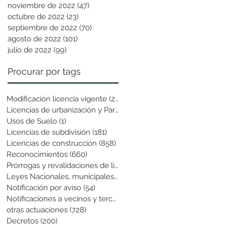
noviembre de 2022
(47)
47 entradas
octubre de 2022
(23)
23 entradas
septiembre de 2022
(70)
70 entradas
agosto de 2022
(101)
101 entradas
julio de 2022
(99)
99 entradas
Procurar por tags
Modificación licencia vigente
(25)
25 entradas
Licencias de urbanización y Parcela
(19)
19 entradas
Usos de Suelo
(1)
1 entrada
Licencias de subdivisión
(181)
181 entradas
Licencias de construcción
(858)
858 entradas
Reconocimientos
(660)
660 entradas
Prórrogas y revalidaciones de licen
(43)
43 entradas
Leyes Nacionales, municipales y cir
(6)
6 entradas
Notificación por aviso
(54)
54 entradas
Notificaciones a vecinos y terceros
(741)
741 entradas
otras actuaciones
(728)
728 entradas
Decretos
(200)
200 entradas