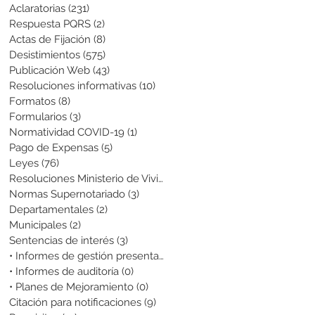
Aclaratorias
(231)
231 entradas
Respuesta PQRS
(2)
2 entradas
Actas de Fijación
(8)
8 entradas
Desistimientos
(575)
575 entradas
Publicación Web
(43)
43 entradas
Resoluciones informativas
(10)
10 entradas
Formatos
(8)
8 entradas
Formularios
(3)
3 entradas
Normatividad COVID-19
(1)
1 entrada
Pago de Expensas
(5)
5 entradas
Leyes
(76)
76 entradas
Resoluciones Ministerio de Vivienda
(2)
2 entradas
Normas Supernotariado
(3)
3 entradas
Departamentales
(2)
2 entradas
Municipales
(2)
2 entradas
Sentencias de interés
(3)
3 entradas
• Informes de gestión presentados
(0)
0 entradas
• Informes de auditoría
(0)
0 entradas
• Planes de Mejoramiento
(0)
0 entradas
Citación para notificaciones
(9)
9 entradas