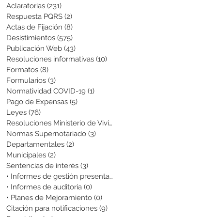
Aclaratorias
(231)
231 entradas
Respuesta PQRS
(2)
2 entradas
Actas de Fijación
(8)
8 entradas
Desistimientos
(575)
575 entradas
Publicación Web
(43)
43 entradas
Resoluciones informativas
(10)
10 entradas
Formatos
(8)
8 entradas
Formularios
(3)
3 entradas
Normatividad COVID-19
(1)
1 entrada
Pago de Expensas
(5)
5 entradas
Leyes
(76)
76 entradas
Resoluciones Ministerio de Vivienda
(2)
2 entradas
Normas Supernotariado
(3)
3 entradas
Departamentales
(2)
2 entradas
Municipales
(2)
2 entradas
Sentencias de interés
(3)
3 entradas
• Informes de gestión presentados
(0)
0 entradas
• Informes de auditoría
(0)
0 entradas
• Planes de Mejoramiento
(0)
0 entradas
Citación para notificaciones
(9)
9 entradas