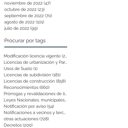
noviembre de 2022
(47)
47 entradas
octubre de 2022
(23)
23 entradas
septiembre de 2022
(70)
70 entradas
agosto de 2022
(101)
101 entradas
julio de 2022
(99)
99 entradas
Procurar por tags
Modificación licencia vigente
(25)
25 entradas
Licencias de urbanización y Parcela
(19)
19 entradas
Usos de Suelo
(1)
1 entrada
Licencias de subdivisión
(181)
181 entradas
Licencias de construcción
(858)
858 entradas
Reconocimientos
(660)
660 entradas
Prórrogas y revalidaciones de licen
(43)
43 entradas
Leyes Nacionales, municipales y cir
(6)
6 entradas
Notificación por aviso
(54)
54 entradas
Notificaciones a vecinos y terceros
(741)
741 entradas
otras actuaciones
(728)
728 entradas
Decretos
(200)
200 entradas