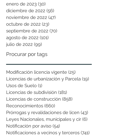
enero de 2023
(30)
30 entradas
diciembre de 2022
(56)
56 entradas
noviembre de 2022
(47)
47 entradas
octubre de 2022
(23)
23 entradas
septiembre de 2022
(70)
70 entradas
agosto de 2022
(101)
101 entradas
julio de 2022
(99)
99 entradas
Procurar por tags
Modificación licencia vigente
(25)
25 entradas
Licencias de urbanización y Parcela
(19)
19 entradas
Usos de Suelo
(1)
1 entrada
Licencias de subdivisión
(181)
181 entradas
Licencias de construcción
(858)
858 entradas
Reconocimientos
(660)
660 entradas
Prórrogas y revalidaciones de licen
(43)
43 entradas
Leyes Nacionales, municipales y cir
(6)
6 entradas
Notificación por aviso
(54)
54 entradas
Notificaciones a vecinos y terceros
(741)
741 entradas