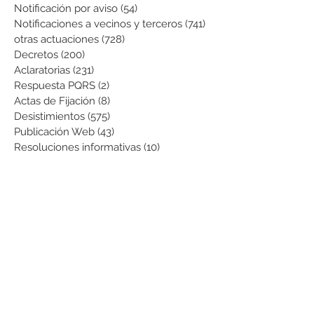
Notificación por aviso
(54)
54 entradas
Notificaciones a vecinos y terceros
(741)
741 entradas
otras actuaciones
(728)
728 entradas
Decretos
(200)
200 entradas
Aclaratorias
(231)
231 entradas
Respuesta PQRS
(2)
2 entradas
Actas de Fijación
(8)
8 entradas
Desistimientos
(575)
575 entradas
Publicación Web
(43)
43 entradas
Resoluciones informativas
(10)
10 entradas
Formatos
(8)
8 entradas
Formularios
(3)
3 entradas
Normatividad COVID-19
(1)
1 entrada
Pago de Expensas
(5)
5 entradas
Leyes
(76)
76 entradas
Resoluciones Ministerio de Vivienda
(2)
2 entradas
Normas Supernotariado
(3)
3 entradas
Departamentales
(2)
2 entradas
Municipales
(2)
2 entradas
Sentencias de interés
(3)
3 entradas