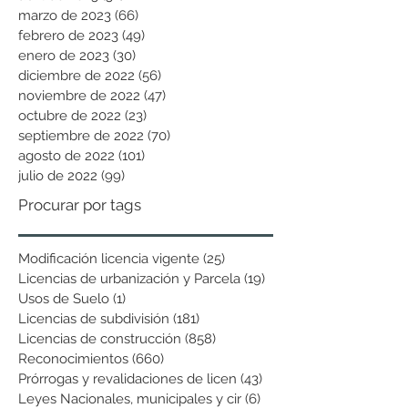
marzo de 2023
(66)
66 entradas
febrero de 2023
(49)
49 entradas
enero de 2023
(30)
30 entradas
diciembre de 2022
(56)
56 entradas
noviembre de 2022
(47)
47 entradas
octubre de 2022
(23)
23 entradas
septiembre de 2022
(70)
70 entradas
agosto de 2022
(101)
101 entradas
julio de 2022
(99)
99 entradas
Procurar por tags
Modificación licencia vigente
(25)
25 entradas
Licencias de urbanización y Parcela
(19)
19 entradas
Usos de Suelo
(1)
1 entrada
Licencias de subdivisión
(181)
181 entradas
Licencias de construcción
(858)
858 entradas
Reconocimientos
(660)
660 entradas
Prórrogas y revalidaciones de licen
(43)
43 entradas
Leyes Nacionales, municipales y cir
(6)
6 entradas