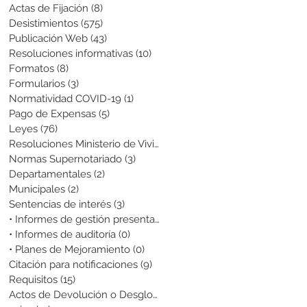
Actas de Fijación
(8)
8 entradas
Desistimientos
(575)
575 entradas
Publicación Web
(43)
43 entradas
Resoluciones informativas
(10)
10 entradas
Formatos
(8)
8 entradas
Formularios
(3)
3 entradas
Normatividad COVID-19
(1)
1 entrada
Pago de Expensas
(5)
5 entradas
Leyes
(76)
76 entradas
Resoluciones Ministerio de Vivienda
(2)
2 entradas
Normas Supernotariado
(3)
3 entradas
Departamentales
(2)
2 entradas
Municipales
(2)
2 entradas
Sentencias de interés
(3)
3 entradas
• Informes de gestión presentados
(0)
0 entradas
• Informes de auditoría
(0)
0 entradas
• Planes de Mejoramiento
(0)
0 entradas
Citación para notificaciones
(9)
9 entradas
Requisitos
(15)
15 entradas
Actos de Devolución o Desglose
(1)
1 entrada