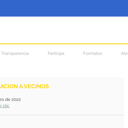
Transparencia
Participa
Formatos
Ate
CACION A VECINOS
 
ero de 2022
r clic