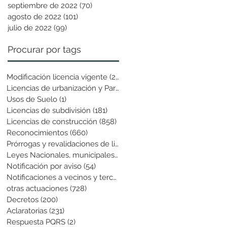
septiembre de 2022
(70)
70 entradas
agosto de 2022
(101)
101 entradas
julio de 2022
(99)
99 entradas
Procurar por tags
Modificación licencia vigente
(25)
25 entradas
Licencias de urbanización y Parcela
(19)
19 entradas
Usos de Suelo
(1)
1 entrada
Licencias de subdivisión
(181)
181 entradas
Licencias de construcción
(858)
858 entradas
Reconocimientos
(660)
660 entradas
Prórrogas y revalidaciones de licen
(43)
43 entradas
Leyes Nacionales, municipales y cir
(6)
6 entradas
Notificación por aviso
(54)
54 entradas
Notificaciones a vecinos y terceros
(741)
741 entradas
otras actuaciones
(728)
728 entradas
Decretos
(200)
200 entradas
Aclaratorias
(231)
231 entradas
Respuesta PQRS
(2)
2 entradas