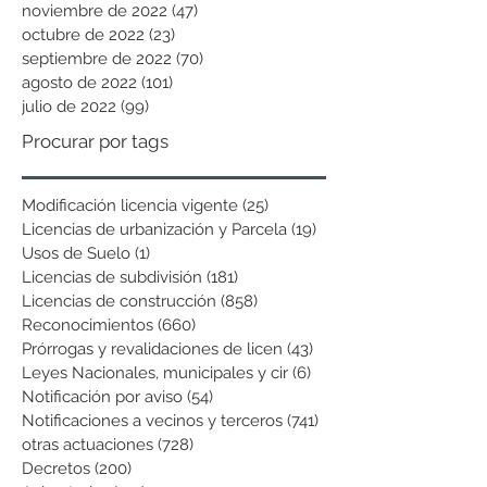
noviembre de 2022
(47)
47 entradas
octubre de 2022
(23)
23 entradas
septiembre de 2022
(70)
70 entradas
agosto de 2022
(101)
101 entradas
julio de 2022
(99)
99 entradas
Procurar por tags
Modificación licencia vigente
(25)
25 entradas
Licencias de urbanización y Parcela
(19)
19 entradas
Usos de Suelo
(1)
1 entrada
Licencias de subdivisión
(181)
181 entradas
Licencias de construcción
(858)
858 entradas
Reconocimientos
(660)
660 entradas
Prórrogas y revalidaciones de licen
(43)
43 entradas
Leyes Nacionales, municipales y cir
(6)
6 entradas
Notificación por aviso
(54)
54 entradas
Notificaciones a vecinos y terceros
(741)
741 entradas
otras actuaciones
(728)
728 entradas
Decretos
(200)
200 entradas