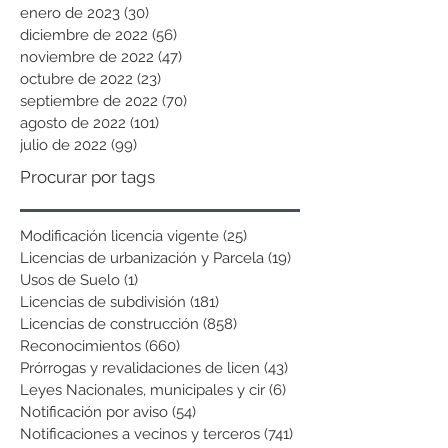
enero de 2023
(30)
30 entradas
diciembre de 2022
(56)
56 entradas
noviembre de 2022
(47)
47 entradas
octubre de 2022
(23)
23 entradas
septiembre de 2022
(70)
70 entradas
agosto de 2022
(101)
101 entradas
julio de 2022
(99)
99 entradas
Procurar por tags
Modificación licencia vigente
(25)
25 entradas
Licencias de urbanización y Parcela
(19)
19 entradas
Usos de Suelo
(1)
1 entrada
Licencias de subdivisión
(181)
181 entradas
Licencias de construcción
(858)
858 entradas
Reconocimientos
(660)
660 entradas
Prórrogas y revalidaciones de licen
(43)
43 entradas
Leyes Nacionales, municipales y cir
(6)
6 entradas
Notificación por aviso
(54)
54 entradas
Notificaciones a vecinos y terceros
(741)
741 entradas