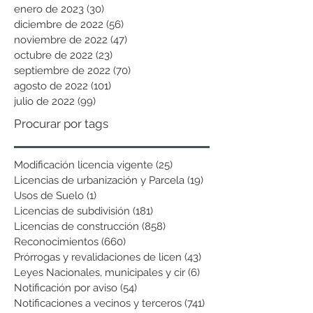
enero de 2023
(30)
30 entradas
diciembre de 2022
(56)
56 entradas
noviembre de 2022
(47)
47 entradas
octubre de 2022
(23)
23 entradas
septiembre de 2022
(70)
70 entradas
agosto de 2022
(101)
101 entradas
julio de 2022
(99)
99 entradas
Procurar por tags
Modificación licencia vigente
(25)
25 entradas
Licencias de urbanización y Parcela
(19)
19 entradas
Usos de Suelo
(1)
1 entrada
Licencias de subdivisión
(181)
181 entradas
Licencias de construcción
(858)
858 entradas
Reconocimientos
(660)
660 entradas
Prórrogas y revalidaciones de licen
(43)
43 entradas
Leyes Nacionales, municipales y cir
(6)
6 entradas
Notificación por aviso
(54)
54 entradas
Notificaciones a vecinos y terceros
(741)
741 entradas