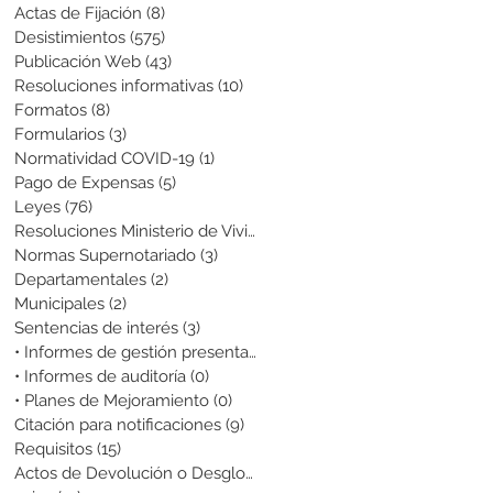
Actas de Fijación
(8)
8 entradas
Desistimientos
(575)
575 entradas
Publicación Web
(43)
43 entradas
Resoluciones informativas
(10)
10 entradas
Formatos
(8)
8 entradas
Formularios
(3)
3 entradas
Normatividad COVID-19
(1)
1 entrada
Pago de Expensas
(5)
5 entradas
Leyes
(76)
76 entradas
Resoluciones Ministerio de Vivienda
(2)
2 entradas
Normas Supernotariado
(3)
3 entradas
Departamentales
(2)
2 entradas
Municipales
(2)
2 entradas
Sentencias de interés
(3)
3 entradas
• Informes de gestión presentados
(0)
0 entradas
• Informes de auditoría
(0)
0 entradas
• Planes de Mejoramiento
(0)
0 entradas
Citación para notificaciones
(9)
9 entradas
Requisitos
(15)
15 entradas
Actos de Devolución o Desglose
(1)
1 entrada