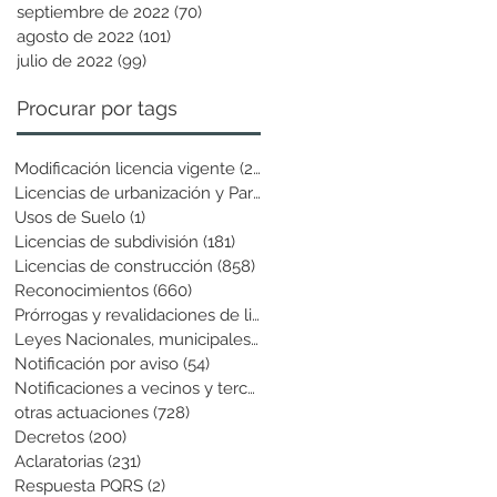
septiembre de 2022
(70)
70 entradas
agosto de 2022
(101)
101 entradas
julio de 2022
(99)
99 entradas
Procurar por tags
Modificación licencia vigente
(25)
25 entradas
Licencias de urbanización y Parcela
(19)
19 entradas
Usos de Suelo
(1)
1 entrada
Licencias de subdivisión
(181)
181 entradas
Licencias de construcción
(858)
858 entradas
Reconocimientos
(660)
660 entradas
Prórrogas y revalidaciones de licen
(43)
43 entradas
Leyes Nacionales, municipales y cir
(6)
6 entradas
Notificación por aviso
(54)
54 entradas
Notificaciones a vecinos y terceros
(741)
741 entradas
otras actuaciones
(728)
728 entradas
Decretos
(200)
200 entradas
Aclaratorias
(231)
231 entradas
Respuesta PQRS
(2)
2 entradas