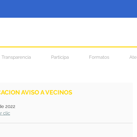
Transparencia
Participa
Formatos
Ate
CACION AVISO A VECINOS
 
 de 2022
r clic