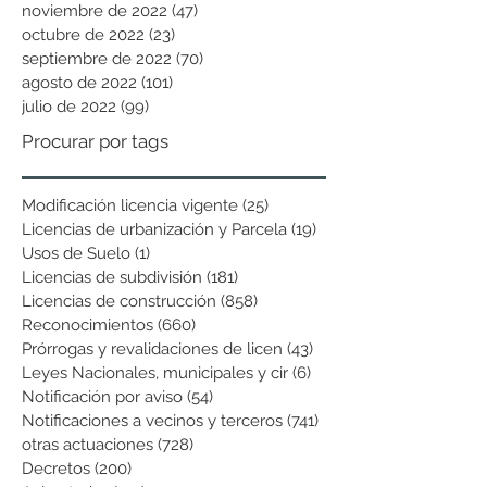
noviembre de 2022
(47)
47 entradas
octubre de 2022
(23)
23 entradas
septiembre de 2022
(70)
70 entradas
agosto de 2022
(101)
101 entradas
julio de 2022
(99)
99 entradas
Procurar por tags
Modificación licencia vigente
(25)
25 entradas
Licencias de urbanización y Parcela
(19)
19 entradas
Usos de Suelo
(1)
1 entrada
Licencias de subdivisión
(181)
181 entradas
Licencias de construcción
(858)
858 entradas
Reconocimientos
(660)
660 entradas
Prórrogas y revalidaciones de licen
(43)
43 entradas
Leyes Nacionales, municipales y cir
(6)
6 entradas
Notificación por aviso
(54)
54 entradas
Notificaciones a vecinos y terceros
(741)
741 entradas
otras actuaciones
(728)
728 entradas
Decretos
(200)
200 entradas