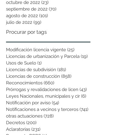
octubre de 2022
(23)
23 entradas
septiembre de 2022
(70)
70 entradas
agosto de 2022
(101)
101 entradas
julio de 2022
(99)
99 entradas
Procurar por tags
Modificación licencia vigente
(25)
25 entradas
Licencias de urbanización y Parcela
(19)
19 entradas
Usos de Suelo
(1)
1 entrada
Licencias de subdivisión
(181)
181 entradas
Licencias de construcción
(858)
858 entradas
Reconocimientos
(660)
660 entradas
Prórrogas y revalidaciones de licen
(43)
43 entradas
Leyes Nacionales, municipales y cir
(6)
6 entradas
Notificación por aviso
(54)
54 entradas
Notificaciones a vecinos y terceros
(741)
741 entradas
otras actuaciones
(728)
728 entradas
Decretos
(200)
200 entradas
Aclaratorias
(231)
231 entradas