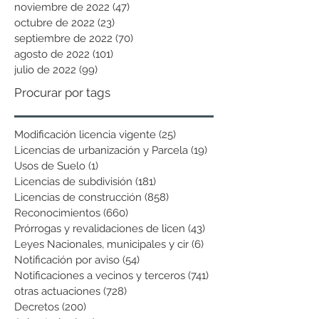
noviembre de 2022
(47)
47 entradas
octubre de 2022
(23)
23 entradas
septiembre de 2022
(70)
70 entradas
agosto de 2022
(101)
101 entradas
julio de 2022
(99)
99 entradas
Procurar por tags
Modificación licencia vigente
(25)
25 entradas
Licencias de urbanización y Parcela
(19)
19 entradas
Usos de Suelo
(1)
1 entrada
Licencias de subdivisión
(181)
181 entradas
Licencias de construcción
(858)
858 entradas
Reconocimientos
(660)
660 entradas
Prórrogas y revalidaciones de licen
(43)
43 entradas
Leyes Nacionales, municipales y cir
(6)
6 entradas
Notificación por aviso
(54)
54 entradas
Notificaciones a vecinos y terceros
(741)
741 entradas
otras actuaciones
(728)
728 entradas
Decretos
(200)
200 entradas