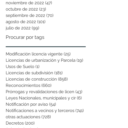
noviembre de 2022
(47)
47 entradas
octubre de 2022
(23)
23 entradas
septiembre de 2022
(70)
70 entradas
agosto de 2022
(101)
101 entradas
julio de 2022
(99)
99 entradas
Procurar por tags
Modificación licencia vigente
(25)
25 entradas
Licencias de urbanización y Parcela
(19)
19 entradas
Usos de Suelo
(1)
1 entrada
Licencias de subdivisión
(181)
181 entradas
Licencias de construcción
(858)
858 entradas
Reconocimientos
(660)
660 entradas
Prórrogas y revalidaciones de licen
(43)
43 entradas
Leyes Nacionales, municipales y cir
(6)
6 entradas
Notificación por aviso
(54)
54 entradas
Notificaciones a vecinos y terceros
(741)
741 entradas
otras actuaciones
(728)
728 entradas
Decretos
(200)
200 entradas