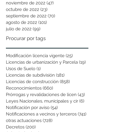
noviembre de 2022
(47)
47 entradas
octubre de 2022
(23)
23 entradas
septiembre de 2022
(70)
70 entradas
agosto de 2022
(101)
101 entradas
julio de 2022
(99)
99 entradas
Procurar por tags
Modificación licencia vigente
(25)
25 entradas
Licencias de urbanización y Parcela
(19)
19 entradas
Usos de Suelo
(1)
1 entrada
Licencias de subdivisión
(181)
181 entradas
Licencias de construcción
(858)
858 entradas
Reconocimientos
(660)
660 entradas
Prórrogas y revalidaciones de licen
(43)
43 entradas
Leyes Nacionales, municipales y cir
(6)
6 entradas
Notificación por aviso
(54)
54 entradas
Notificaciones a vecinos y terceros
(741)
741 entradas
otras actuaciones
(728)
728 entradas
Decretos
(200)
200 entradas