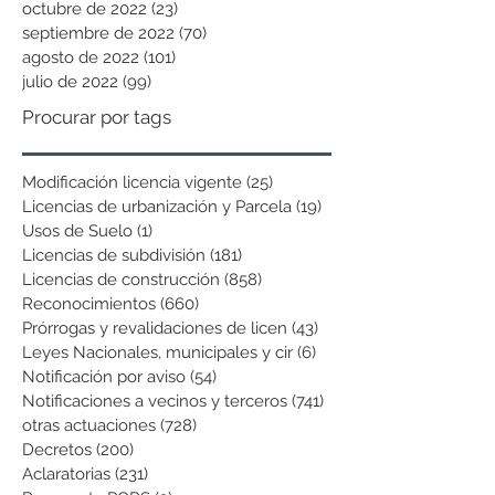
octubre de 2022
(23)
23 entradas
septiembre de 2022
(70)
70 entradas
agosto de 2022
(101)
101 entradas
julio de 2022
(99)
99 entradas
Procurar por tags
Modificación licencia vigente
(25)
25 entradas
Licencias de urbanización y Parcela
(19)
19 entradas
Usos de Suelo
(1)
1 entrada
Licencias de subdivisión
(181)
181 entradas
Licencias de construcción
(858)
858 entradas
Reconocimientos
(660)
660 entradas
Prórrogas y revalidaciones de licen
(43)
43 entradas
Leyes Nacionales, municipales y cir
(6)
6 entradas
Notificación por aviso
(54)
54 entradas
Notificaciones a vecinos y terceros
(741)
741 entradas
otras actuaciones
(728)
728 entradas
Decretos
(200)
200 entradas
Aclaratorias
(231)
231 entradas