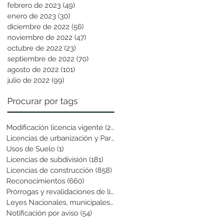
febrero de 2023
(49)
49 entradas
enero de 2023
(30)
30 entradas
diciembre de 2022
(56)
56 entradas
noviembre de 2022
(47)
47 entradas
octubre de 2022
(23)
23 entradas
septiembre de 2022
(70)
70 entradas
agosto de 2022
(101)
101 entradas
julio de 2022
(99)
99 entradas
Procurar por tags
Modificación licencia vigente
(25)
25 entradas
Licencias de urbanización y Parcela
(19)
19 entradas
Usos de Suelo
(1)
1 entrada
Licencias de subdivisión
(181)
181 entradas
Licencias de construcción
(858)
858 entradas
Reconocimientos
(660)
660 entradas
Prórrogas y revalidaciones de licen
(43)
43 entradas
Leyes Nacionales, municipales y cir
(6)
6 entradas
Notificación por aviso
(54)
54 entradas