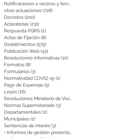
Notificaciones a vecinos y terceros
(741)
741 entradas
otras actuaciones
(728)
728 entradas
Decretos
(200)
200 entradas
Aclaratorias
(231)
231 entradas
Respuesta PQRS
(2)
2 entradas
Actas de Fijación
(8)
8 entradas
Desistimientos
(575)
575 entradas
Publicación Web
(43)
43 entradas
Resoluciones informativas
(10)
10 entradas
Formatos
(8)
8 entradas
Formularios
(3)
3 entradas
Normatividad COVID-19
(1)
1 entrada
Pago de Expensas
(5)
5 entradas
Leyes
(76)
76 entradas
Resoluciones Ministerio de Vivienda
(2)
2 entradas
Normas Supernotariado
(3)
3 entradas
Departamentales
(2)
2 entradas
Municipales
(2)
2 entradas
Sentencias de interés
(3)
3 entradas
• Informes de gestión presentados
(0)
0 entradas