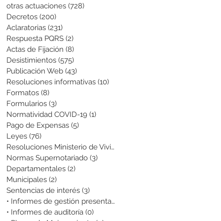
otras actuaciones
(728)
728 entradas
Decretos
(200)
200 entradas
Aclaratorias
(231)
231 entradas
Respuesta PQRS
(2)
2 entradas
Actas de Fijación
(8)
8 entradas
Desistimientos
(575)
575 entradas
Publicación Web
(43)
43 entradas
Resoluciones informativas
(10)
10 entradas
Formatos
(8)
8 entradas
Formularios
(3)
3 entradas
Normatividad COVID-19
(1)
1 entrada
Pago de Expensas
(5)
5 entradas
Leyes
(76)
76 entradas
Resoluciones Ministerio de Vivienda
(2)
2 entradas
Normas Supernotariado
(3)
3 entradas
Departamentales
(2)
2 entradas
Municipales
(2)
2 entradas
Sentencias de interés
(3)
3 entradas
• Informes de gestión presentados
(0)
0 entradas
• Informes de auditoría
(0)
0 entradas