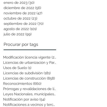
enero de 2023
(30)
30 entradas
diciembre de 2022
(56)
56 entradas
noviembre de 2022
(47)
47 entradas
octubre de 2022
(23)
23 entradas
septiembre de 2022
(70)
70 entradas
agosto de 2022
(101)
101 entradas
julio de 2022
(99)
99 entradas
Procurar por tags
Modificación licencia vigente
(25)
25 entradas
Licencias de urbanización y Parcela
(19)
19 entradas
Usos de Suelo
(1)
1 entrada
Licencias de subdivisión
(181)
181 entradas
Licencias de construcción
(858)
858 entradas
Reconocimientos
(660)
660 entradas
Prórrogas y revalidaciones de licen
(43)
43 entradas
Leyes Nacionales, municipales y cir
(6)
6 entradas
Notificación por aviso
(54)
54 entradas
Notificaciones a vecinos y terceros
(741)
741 entradas