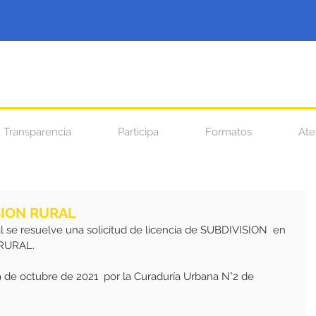
Transparencia
Participa
Formatos
Ate
SION RURAL
l se resuelve una solicitud de licencia de SUBDIVISION  en 
 RURAL.
19 de octubre de 2021  por la Curaduría Urbana N°2 de 