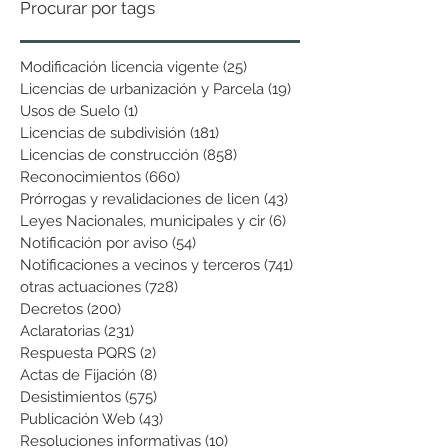
Procurar por tags
Modificación licencia vigente
(25)
25 entradas
Licencias de urbanización y Parcela
(19)
19 entradas
Usos de Suelo
(1)
1 entrada
Licencias de subdivisión
(181)
181 entradas
Licencias de construcción
(858)
858 entradas
Reconocimientos
(660)
660 entradas
Prórrogas y revalidaciones de licen
(43)
43 entradas
Leyes Nacionales, municipales y cir
(6)
6 entradas
Notificación por aviso
(54)
54 entradas
Notificaciones a vecinos y terceros
(741)
741 entradas
otras actuaciones
(728)
728 entradas
Decretos
(200)
200 entradas
Aclaratorias
(231)
231 entradas
Respuesta PQRS
(2)
2 entradas
Actas de Fijación
(8)
8 entradas
Desistimientos
(575)
575 entradas
Publicación Web
(43)
43 entradas
Resoluciones informativas
(10)
10 entradas