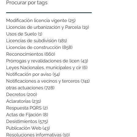
Procurar por tags
Modificación licencia vigente
(25)
25 entradas
Licencias de urbanización y Parcela
(19)
19 entradas
Usos de Suelo
(1)
1 entrada
Licencias de subdivisión
(181)
181 entradas
Licencias de construcción
(858)
858 entradas
Reconocimientos
(660)
660 entradas
Prórrogas y revalidaciones de licen
(43)
43 entradas
Leyes Nacionales, municipales y cir
(6)
6 entradas
Notificación por aviso
(54)
54 entradas
Notificaciones a vecinos y terceros
(741)
741 entradas
otras actuaciones
(728)
728 entradas
Decretos
(200)
200 entradas
Aclaratorias
(231)
231 entradas
Respuesta PQRS
(2)
2 entradas
Actas de Fijación
(8)
8 entradas
Desistimientos
(575)
575 entradas
Publicación Web
(43)
43 entradas
Resoluciones informativas
(10)
10 entradas