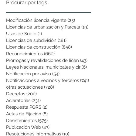
Procurar por tags
Modificación licencia vigente
(25)
25 entradas
Licencias de urbanización y Parcela
(19)
19 entradas
Usos de Suelo
(1)
1 entrada
Licencias de subdivisión
(181)
181 entradas
Licencias de construcción
(858)
858 entradas
Reconocimientos
(660)
660 entradas
Prórrogas y revalidaciones de licen
(43)
43 entradas
Leyes Nacionales, municipales y cir
(6)
6 entradas
Notificación por aviso
(54)
54 entradas
Notificaciones a vecinos y terceros
(741)
741 entradas
otras actuaciones
(728)
728 entradas
Decretos
(200)
200 entradas
Aclaratorias
(231)
231 entradas
Respuesta PQRS
(2)
2 entradas
Actas de Fijación
(8)
8 entradas
Desistimientos
(575)
575 entradas
Publicación Web
(43)
43 entradas
Resoluciones informativas
(10)
10 entradas