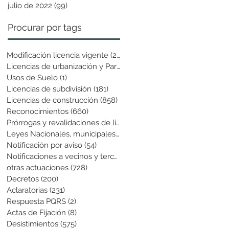
julio de 2022
(99)
99 entradas
Procurar por tags
Modificación licencia vigente
(25)
25 entradas
Licencias de urbanización y Parcela
(19)
19 entradas
Usos de Suelo
(1)
1 entrada
Licencias de subdivisión
(181)
181 entradas
Licencias de construcción
(858)
858 entradas
Reconocimientos
(660)
660 entradas
Prórrogas y revalidaciones de licen
(43)
43 entradas
Leyes Nacionales, municipales y cir
(6)
6 entradas
Notificación por aviso
(54)
54 entradas
Notificaciones a vecinos y terceros
(741)
741 entradas
otras actuaciones
(728)
728 entradas
Decretos
(200)
200 entradas
Aclaratorias
(231)
231 entradas
Respuesta PQRS
(2)
2 entradas
Actas de Fijación
(8)
8 entradas
Desistimientos
(575)
575 entradas