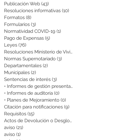
Publicación Web
(43)
43 entradas
Resoluciones informativas
(10)
10 entradas
Formatos
(8)
8 entradas
Formularios
(3)
3 entradas
Normatividad COVID-19
(1)
1 entrada
Pago de Expensas
(5)
5 entradas
Leyes
(76)
76 entradas
Resoluciones Ministerio de Vivienda
(2)
2 entradas
Normas Supernotariado
(3)
3 entradas
Departamentales
(2)
2 entradas
Municipales
(2)
2 entradas
Sentencias de interés
(3)
3 entradas
• Informes de gestión presentados
(0)
0 entradas
• Informes de auditoría
(0)
0 entradas
• Planes de Mejoramiento
(0)
0 entradas
Citación para notificaciones
(9)
9 entradas
Requisitos
(15)
15 entradas
Actos de Devolución o Desglose
(1)
1 entrada
aviso
(21)
21 entradas
aviso
(1)
1 entrada