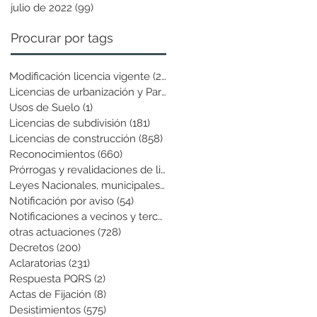
julio de 2022
(99)
99 entradas
Procurar por tags
Modificación licencia vigente
(25)
25 entradas
Licencias de urbanización y Parcela
(19)
19 entradas
Usos de Suelo
(1)
1 entrada
Licencias de subdivisión
(181)
181 entradas
Licencias de construcción
(858)
858 entradas
Reconocimientos
(660)
660 entradas
Prórrogas y revalidaciones de licen
(43)
43 entradas
Leyes Nacionales, municipales y cir
(6)
6 entradas
Notificación por aviso
(54)
54 entradas
Notificaciones a vecinos y terceros
(741)
741 entradas
otras actuaciones
(728)
728 entradas
Decretos
(200)
200 entradas
Aclaratorias
(231)
231 entradas
Respuesta PQRS
(2)
2 entradas
Actas de Fijación
(8)
8 entradas
Desistimientos
(575)
575 entradas