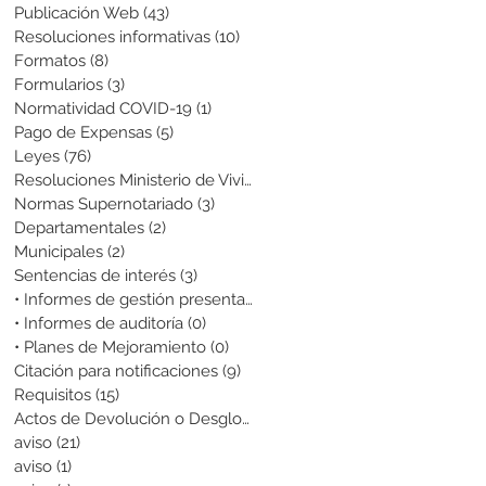
Publicación Web
(43)
43 entradas
Resoluciones informativas
(10)
10 entradas
Formatos
(8)
8 entradas
Formularios
(3)
3 entradas
Normatividad COVID-19
(1)
1 entrada
Pago de Expensas
(5)
5 entradas
Leyes
(76)
76 entradas
Resoluciones Ministerio de Vivienda
(2)
2 entradas
Normas Supernotariado
(3)
3 entradas
Departamentales
(2)
2 entradas
Municipales
(2)
2 entradas
Sentencias de interés
(3)
3 entradas
• Informes de gestión presentados
(0)
0 entradas
• Informes de auditoría
(0)
0 entradas
• Planes de Mejoramiento
(0)
0 entradas
Citación para notificaciones
(9)
9 entradas
Requisitos
(15)
15 entradas
Actos de Devolución o Desglose
(1)
1 entrada
aviso
(21)
21 entradas
aviso
(1)
1 entrada