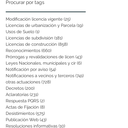
Procurar por tags
Modificación licencia vigente
(25)
25 entradas
Licencias de urbanización y Parcela
(19)
19 entradas
Usos de Suelo
(1)
1 entrada
Licencias de subdivisión
(181)
181 entradas
Licencias de construcción
(858)
858 entradas
Reconocimientos
(660)
660 entradas
Prórrogas y revalidaciones de licen
(43)
43 entradas
Leyes Nacionales, municipales y cir
(6)
6 entradas
Notificación por aviso
(54)
54 entradas
Notificaciones a vecinos y terceros
(741)
741 entradas
otras actuaciones
(728)
728 entradas
Decretos
(200)
200 entradas
Aclaratorias
(231)
231 entradas
Respuesta PQRS
(2)
2 entradas
Actas de Fijación
(8)
8 entradas
Desistimientos
(575)
575 entradas
Publicación Web
(43)
43 entradas
Resoluciones informativas
(10)
10 entradas