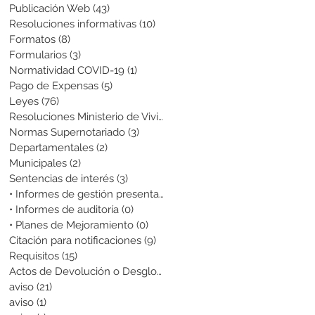
Publicación Web
(43)
43 entradas
Resoluciones informativas
(10)
10 entradas
Formatos
(8)
8 entradas
Formularios
(3)
3 entradas
Normatividad COVID-19
(1)
1 entrada
Pago de Expensas
(5)
5 entradas
Leyes
(76)
76 entradas
Resoluciones Ministerio de Vivienda
(2)
2 entradas
Normas Supernotariado
(3)
3 entradas
Departamentales
(2)
2 entradas
Municipales
(2)
2 entradas
Sentencias de interés
(3)
3 entradas
• Informes de gestión presentados
(0)
0 entradas
• Informes de auditoría
(0)
0 entradas
• Planes de Mejoramiento
(0)
0 entradas
Citación para notificaciones
(9)
9 entradas
Requisitos
(15)
15 entradas
Actos de Devolución o Desglose
(1)
1 entrada
aviso
(21)
21 entradas
aviso
(1)
1 entrada