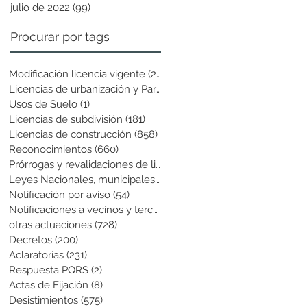
julio de 2022
(99)
99 entradas
Procurar por tags
Modificación licencia vigente
(25)
25 entradas
Licencias de urbanización y Parcela
(19)
19 entradas
Usos de Suelo
(1)
1 entrada
Licencias de subdivisión
(181)
181 entradas
Licencias de construcción
(858)
858 entradas
Reconocimientos
(660)
660 entradas
Prórrogas y revalidaciones de licen
(43)
43 entradas
Leyes Nacionales, municipales y cir
(6)
6 entradas
Notificación por aviso
(54)
54 entradas
Notificaciones a vecinos y terceros
(741)
741 entradas
otras actuaciones
(728)
728 entradas
Decretos
(200)
200 entradas
Aclaratorias
(231)
231 entradas
Respuesta PQRS
(2)
2 entradas
Actas de Fijación
(8)
8 entradas
Desistimientos
(575)
575 entradas