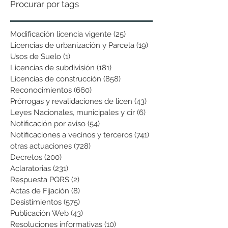
Procurar por tags
Modificación licencia vigente
(25)
25 entradas
Licencias de urbanización y Parcela
(19)
19 entradas
Usos de Suelo
(1)
1 entrada
Licencias de subdivisión
(181)
181 entradas
Licencias de construcción
(858)
858 entradas
Reconocimientos
(660)
660 entradas
Prórrogas y revalidaciones de licen
(43)
43 entradas
Leyes Nacionales, municipales y cir
(6)
6 entradas
Notificación por aviso
(54)
54 entradas
Notificaciones a vecinos y terceros
(741)
741 entradas
otras actuaciones
(728)
728 entradas
Decretos
(200)
200 entradas
Aclaratorias
(231)
231 entradas
Respuesta PQRS
(2)
2 entradas
Actas de Fijación
(8)
8 entradas
Desistimientos
(575)
575 entradas
Publicación Web
(43)
43 entradas
Resoluciones informativas
(10)
10 entradas