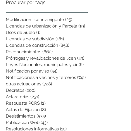
Procurar por tags
Modificación licencia vigente
(25)
25 entradas
Licencias de urbanización y Parcela
(19)
19 entradas
Usos de Suelo
(1)
1 entrada
Licencias de subdivisión
(181)
181 entradas
Licencias de construcción
(858)
858 entradas
Reconocimientos
(660)
660 entradas
Prórrogas y revalidaciones de licen
(43)
43 entradas
Leyes Nacionales, municipales y cir
(6)
6 entradas
Notificación por aviso
(54)
54 entradas
Notificaciones a vecinos y terceros
(741)
741 entradas
otras actuaciones
(728)
728 entradas
Decretos
(200)
200 entradas
Aclaratorias
(231)
231 entradas
Respuesta PQRS
(2)
2 entradas
Actas de Fijación
(8)
8 entradas
Desistimientos
(575)
575 entradas
Publicación Web
(43)
43 entradas
Resoluciones informativas
(10)
10 entradas