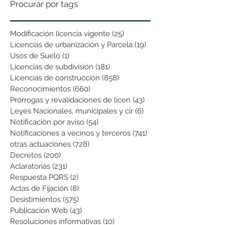
Procurar por tags
Modificación licencia vigente
(25)
25 entradas
Licencias de urbanización y Parcela
(19)
19 entradas
Usos de Suelo
(1)
1 entrada
Licencias de subdivisión
(181)
181 entradas
Licencias de construcción
(858)
858 entradas
Reconocimientos
(660)
660 entradas
Prórrogas y revalidaciones de licen
(43)
43 entradas
Leyes Nacionales, municipales y cir
(6)
6 entradas
Notificación por aviso
(54)
54 entradas
Notificaciones a vecinos y terceros
(741)
741 entradas
otras actuaciones
(728)
728 entradas
Decretos
(200)
200 entradas
Aclaratorias
(231)
231 entradas
Respuesta PQRS
(2)
2 entradas
Actas de Fijación
(8)
8 entradas
Desistimientos
(575)
575 entradas
Publicación Web
(43)
43 entradas
Resoluciones informativas
(10)
10 entradas