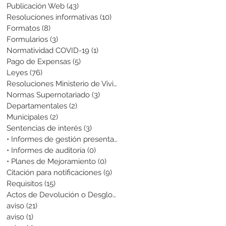
Publicación Web
(43)
43 entradas
Resoluciones informativas
(10)
10 entradas
Formatos
(8)
8 entradas
Formularios
(3)
3 entradas
Normatividad COVID-19
(1)
1 entrada
Pago de Expensas
(5)
5 entradas
Leyes
(76)
76 entradas
Resoluciones Ministerio de Vivienda
(2)
2 entradas
Normas Supernotariado
(3)
3 entradas
Departamentales
(2)
2 entradas
Municipales
(2)
2 entradas
Sentencias de interés
(3)
3 entradas
• Informes de gestión presentados
(0)
0 entradas
• Informes de auditoría
(0)
0 entradas
• Planes de Mejoramiento
(0)
0 entradas
Citación para notificaciones
(9)
9 entradas
Requisitos
(15)
15 entradas
Actos de Devolución o Desglose
(1)
1 entrada
aviso
(21)
21 entradas
aviso
(1)
1 entrada