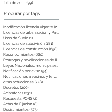
julio de 2022
(99)
99 entradas
Procurar por tags
Modificación licencia vigente
(25)
25 entradas
Licencias de urbanización y Parcela
(19)
19 entradas
Usos de Suelo
(1)
1 entrada
Licencias de subdivisión
(181)
181 entradas
Licencias de construcción
(858)
858 entradas
Reconocimientos
(660)
660 entradas
Prórrogas y revalidaciones de licen
(43)
43 entradas
Leyes Nacionales, municipales y cir
(6)
6 entradas
Notificación por aviso
(54)
54 entradas
Notificaciones a vecinos y terceros
(741)
741 entradas
otras actuaciones
(728)
728 entradas
Decretos
(200)
200 entradas
Aclaratorias
(231)
231 entradas
Respuesta PQRS
(2)
2 entradas
Actas de Fijación
(8)
8 entradas
Desistimientos
(575)
575 entradas